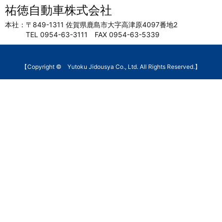
祐徳自動車株式会社
本社：〒849-1311 佐賀県鹿島市大字高津原4097番地2
TEL 0954-63-3111 FAX 0954-63-5339
【Copyright © Yutoku Jidousya Co., Ltd. All Rights Reserved.】
WordPress Luxeritas Theme is provided by " rel="nofollow noopener">Thought is free".