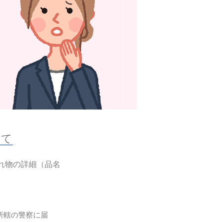
いて
れ物の詳細（品名
所轄の警察に届