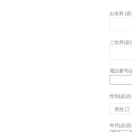
お名前 (必
ご住所(必
電話番号(
性別(必須)
男性
年代(必須)