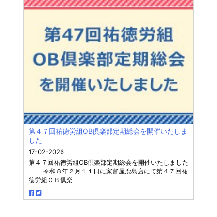
第４７回祐徳労組OB倶楽部定期総会を開催いたしま
した
17-02-2026
第４７回祐徳労組OB倶楽部定期総会を開催いたしました
令和８年２月１１日に家督屋鹿島店にて第４７回祐
徳労組ＯＢ倶楽