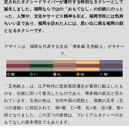
定されたタクシードライバーが運行する特別なタクシーとして
誕生しました。福岡ならではの「おもてなし」の伝統にのっと
った、人情や、文化やサービス精神を伝え、福岡市民には気持
ちいい足であり、福岡を訪れた人には、思い出に残る福岡の顔
となるタクシーです。
デザインは、福岡を代表する文化「博多織 五色献上」がモチー
フ。
「五色献上」は、江戸時代に筑前黒田藩主が幕府に献上したも
のを、伝統に則って復元したものであり、博多織の原点と言わ
れています。五色の色は、古代中国の思想と、儒教の五常（五
つの道徳）に対応されて、徳=紫、仁=青、礼=赤、信=黄、智=
紺となりました。この五つの道徳は、プレミアムタクシーのお
もてなしの基本理念でもあります。