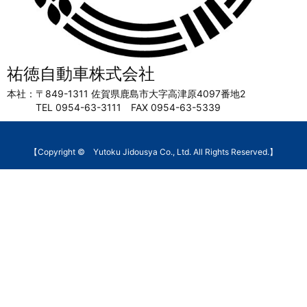
祐徳自動車株式会社
本社：〒849-1311 佐賀県鹿島市大字高津原4097番地2
TEL 0954-63-3111 FAX 0954-63-5339
【Copyright © Yutoku Jidousya Co., Ltd. All Rights Reserved.】
WordPress Luxeritas Theme is provided by " rel="nofollow noopener">Thought is free".