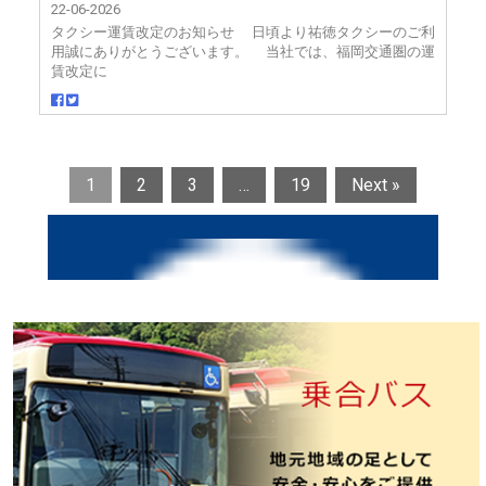
22-06-2026
タクシー運賃改定のお知らせ 日頃より祐徳タクシーのご利
用誠にありがとうございます。 当社では、福岡交通圏の運
賃改定に
1
2
3
…
19
Next »