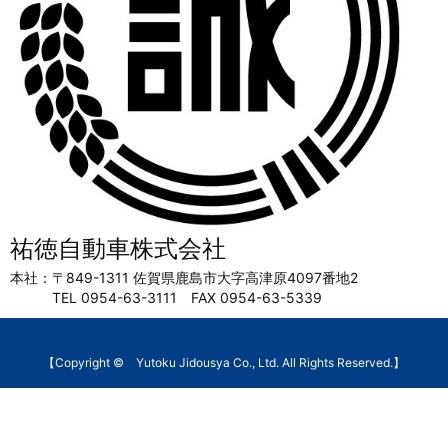
祐徳自動車株式会社
本社：〒849-1311 佐賀県鹿島市大字高津原4097番地2
TEL 0954-63-3111 FAX 0954-63-5339
【Copyright © Yutoku Jidousya Co., Ltd. All Rights Reserved.】
WordPress Luxeritas Theme is provided by " rel="nofollow noopener">Thought is free".