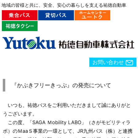
地域の皆様と共に、安全、安心の暮らしを支える祐徳自動車
お問い合わせ
Menu
Prev
Next
Search
ホーム
>
bus
お問い合わせ
『かぶきフリーきっぷ』の発売について
いつも、祐徳バスをご利用いただきまして誠にありがと
うございます。
この度、「
SAGA
Ｍ
obility LABO
」（さがモビリティラ
ボ）のＭ
aa
Ｓ事業の一環として、
JR
九州バス（株）と連携