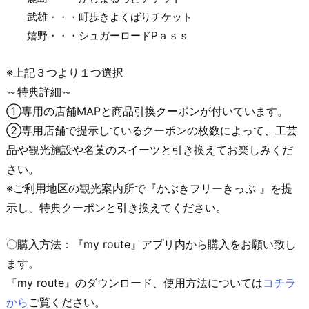
武雄・・・町歩きよくばりチケット
嬉野・・・シュガーロード
P
ａｓｓ
※上記３つより１つ選択
～特典詳細～
①専用の店舗
MAP
と商品引換クーポンが付いています。
②専用店舗で提示しているクーポンの枚数によって、工芸
品や観光施設や名菓のスイーツと引き換えてお楽しみくだ
さい。
※ご利用地区の観光案内所で『かぶきフリーきっぷ 』を提
示し、特典クーポンと引き換えてください。
〇購入方法：『my route』アプリ内から購入をお願い致し
ます。
『my route』のダウンロード、使用方法については
コチラ
から
ご覧ください。