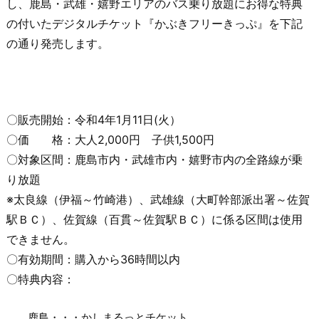
し、鹿島・武雄・嬉野エリアのバス乗り放題にお得な特典
の付いたデジタルチケット『かぶきフリーきっぷ』を下記
の通り発売します。
〇販売開始：令和
4
年
1
月
11
日(火）
〇価 格：大人
2,000
円 子供
1,500
円
〇対象区間：鹿島市内・武雄市内・嬉野市内の全路線が乗
り放題
※太良線（伊福～竹崎港）、武雄線（大町幹部派出署～佐賀
駅ＢＣ）、佐賀線（百貫～佐賀駅ＢＣ）に係る区間は使用
できません。
〇有効期間：購入から
36
時間以内
〇特典内容：
鹿島・・・かしまるっとチケット